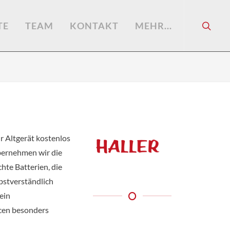
TE
TEAM
KONTAKT
MEHR...
r Altgerät kostenlos
bernehmen wir die
hte Batterien, die
bstverständlich
ein
cen besonders