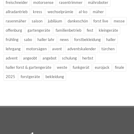
freischneider
motorsense
rasentrimmer
mähroboter
allradantrieb
kress
wechselprämie
al-ko
mäher
rasenmäher
saison
jubiläum
dankeschön
forst live
messe
offenburg
gartengeräte
familienbetrieb
fest
kleingeräte
frühling
sabo
haller lahr
news
forstbekleidung
haller
lehrgang
motorsägen
avent
adventskalender
türchen
advent
angeobt
angebot
schulung
herbst
haller forst & gartengeräte
weste
funkgerät
eurojack
finale
2025
forstgeräte
bekleidung