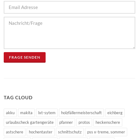
FRAGE SENDEN
TAG CLOUD
akku
makita
lxt-sytem
holzfällermeisterschaft
eichberg
urlaubscheck gartengeräte
pfanner
protos
heckenschere
astschere
hochentaster
schnittschutz
pss x-treme, sommer